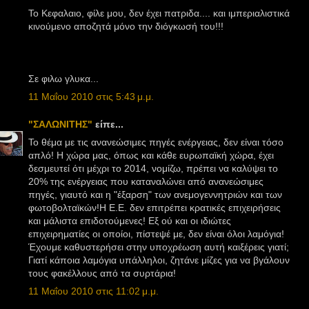
Το Κεφαλαιο, φίλε μου, δεν έχει πατριδα.... και ιμπεριαλιστικά
κινούμενο αποζητά μόνο την διόγκωσή του!!!
Σε φιλω γλυκα...
11 Μαΐου 2010 στις 5:43 μ.μ.
"ΣΑΛΩΝΙΤΗΣ"
είπε...
Το θέμα με τις ανανεώσιμες πηγές ενέργειας, δεν είναι τόσο
απλό! Η χώρα μας, όπως και κάθε ευρωπαϊκή χώρα, έχει
δεσμευτεί ότι μέχρι το 2014, νομίζω, πρέπει να καλύψει το
20% της ενέργειας που καταναλώνει από ανανεώσιμες
πηγές, γιαυτό και η "έξαρση" των ανεμογεννητριών και των
φωτοβολταϊκών!Η Ε.Ε. δεν επιτρέπει κρατικές επιχειρήσεις
και μάλιστα επιδοτούμενες! Εξ ού και οι ιδιώτες
επιχειρηματίες οι οποίοι, πίστεψέ με, δεν είναι όλοι λαμόγια!
Έχουμε καθυστερήσει στην υποχρέωση αυτή καιξέρεις γιατί;
Γιατί κάποια λαμόγια υπάλληλοι, ζητάνε μίζες για να βγάλουν
τους φακέλλους από τα συρτάρια!
11 Μαΐου 2010 στις 11:02 μ.μ.