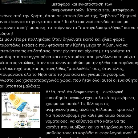
μεταφορά και εγκατάσταση των
ανεμογεννητριών! Κάποια
site
, μεταφέρουν
εικόνες από την Κρήτη, όπου σε κάποιο βουνό της, "λεβέντες" Κρητικοί
αντιστέκονται
στην
εγκατάσταση! Το όλο σκηνικό επενδύεται και με
"επαναστατική"
μουσική
, το παίρνουν τα "
παπαγαλακομπλόγκς
" και να 
είδηση!
Δε μου λέτε ρε
παλληκάρια
Όταν
δηλώνατε
εκατό και χίλιες φορές
παραπάνω εκτάσεις που φτάσατε την Κρήτη μέχρι τη Λιβύη, για να
τσεπώσετε
τις επιδοτήσεις, όταν ρίχνατε και ρίχνετε με τη χούφτα τα
λιπάσματα στα
αγγουράκια
και στις ντομάτες που μεγάλωναν τη νύχτα
μέσα στις νταλίκες, όταν σκοτώνονται αθώοι με την ηλίθια και παράνομ
οπλοκατοχή σας και τις
πανηλίθιες
"
μπαλωθιές
" σας, όταν τέλος,
ντουμάνιασε
όλο το Νησί από το
χασισάκι
και γίναμε παγκοσμίως
γνωστοί ως
χασισοπαραγωγός
χώρα, πού ήταν όλοι αυτοί οι ευαίσθητο
και ύποπτοι μαλάκες;
Αλλά, α
πό ότι διαφαίνεται η....οικολογική
ευαισθησία μερικών έχει πολιτικό περιεχόμενο,
χρώμα και ουσία! Τις θέλουμε τις
ανεμογεννήτριες, αλλά τις θέλουμε ...κρατικές!
Να προσλάβουμε για κάθε μία καμιά δεκαριά
νοματαίους
, να κάθονται από κάτω να τις
κοιτάνε που γυρίζουν και να πληρώνουν τους
μισθούς τους τα
κορόιδα
οι φορολογούμενοι! Ε,