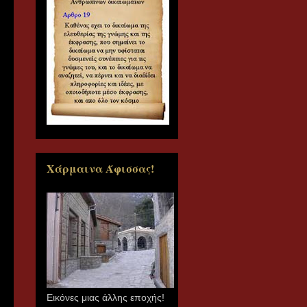
Χάρμαινα Άφισσας!
Εικόνες μιας άλλης εποχής!