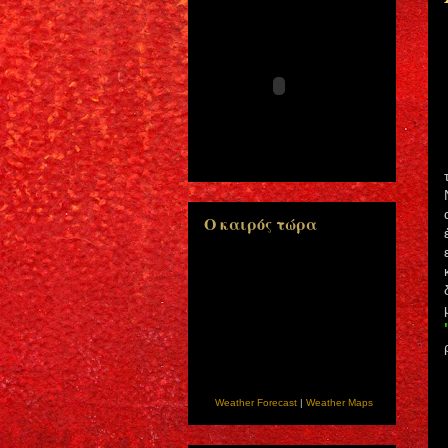
Ο καιρός τώρα
Weather Forecast
|
Weather Maps