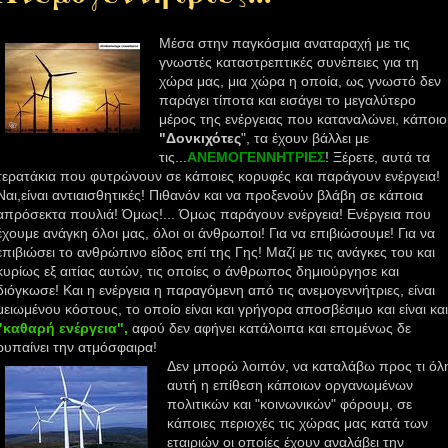
Μέσα
στην παγκόσμια αναταραχή με τις
γνωστές καταστρεπτικές συνέπειες για τη
χώρα μας, μια χώρα η οποία, ως γνωστό δεν
παράγει τίποτα και εισάγει το
μεγαλύτερο
μέρος της ενέργειας που καταναλώνει, κάποιο
"
Δονκιχότες
", τα έχουν βάλλει με
τις...
ΑΝΕΜΟΓΕΝΝΗΤΡΙΕΣ
! Ξέρετε, αυτά τα
τερατάκια
που φυτρώνουν σε κάποιες κορυφές και παράγουν ενέργεια!
Ναι,είναι αντιαισθητικές! Πιθανόν και να προξενούν βλάβη σε κάποια
απρόσεκτα πουλιά! Όμως!... Όμως παράγουν ενέργεια! Ενέργεια που
έχουμε ανάγκη όλοι μας, όλοι οι άνθρωποι! Για να επιβιώσουμε! Για να
επιβιώσει το ανθρώπινο είδος επί της Γης! Μαζί με τις ανάγκες του και
κυρίως εξ αιτίας αυτών, τις οποίες ο
άνθρωπος
δημιούργησε και
διόγκωσε! Και η ενέργεια η παραγόμενη από τις ανεμογεννήτριες, είναι
μειωμένου κόστους, το οποίο είναι και γρήγορα
αποσβέσιμο
και είναι και
"καθαρή ενέργεια",
αφού δεν αφήνει κατάλοιπα και επομένως δε
ρυπαίνει την ατμόσφαιρα!
Δεν μπορώ
λοιπόν, να καταλάβω προς τι όλ
αυτή η επίθεση κάποιων οργανωμένων
πολιτικών και "κοινωνικών" φόρουμ, σε
κάποιες περιοχές τις χώρας μας
κατά
των
εταιριών οι οποίες έχουν αναλάβει την