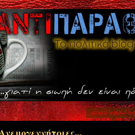
Δευτέρα 10 Μαΐου 201
Ανεμογεννήτριες...