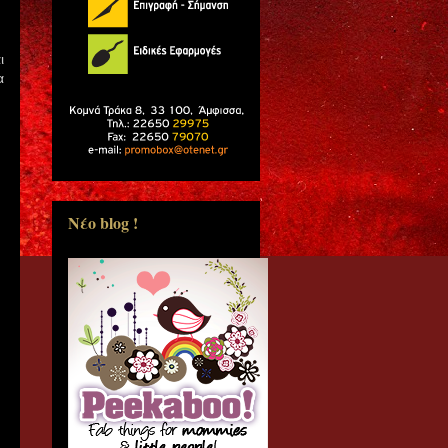
ι
α
Νέο blog !