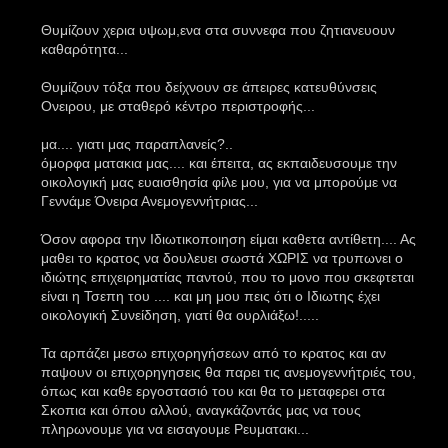
Θυμίζουν χερια υψωμ,ενα στα συννεφα που ζητιανευουν
καθαρότητα...
Θυμίζουν τόξα που δείχνουν σε άπειρες κατευθύνσεις
Ονειρου, με σταθερό κέντρο περιστροφής...
μα.... γιατι μας παραπλανείς?..
όμορφα ματακια μας.... και έπειτα, ας εκπαιδευσουμε την
οικολογική μας ευαισθησία φίλε μου, για να μπορούμε να
Γεννάμε Όνειρα Ανεμογεννήτριας...
Όσον αφορα την Ιδιωτικοποιηση είμαι καθετα αντίθετη.... Ας
μαθει το κρατος να δουλευει σωστά ΧΩΡΙΣ να τρυπωνει ο
ιδιώτης επιχειρηματίας παντού, που το μονο που σκεφτεται
είναι η Τσεπη του .... και μη μου πεις ότι ο Ιδιωτης έχει
οικολογική Συνείδηση, γιατί θα ουρλιάξω!.....
Τα αρπάζει μεσω επιχορηγήσεων από το κρατος και αν
παψουν οι επιχορηγησεις θα παρει τις ανεμογεννήτριές του,
όπως και καθε εργοστασιό του και θα το μεταφερει στα
Σκοπια και όπου αλλού, αναγκάζοντάς μας να τους
πληρωνουμε για να εισαγουμε Ρευματακι...