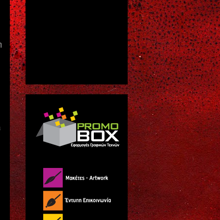
η
η
ι