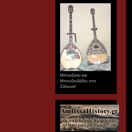
Μπουζούκι και
Μπουζουξήδες στα
Σάλωνα!