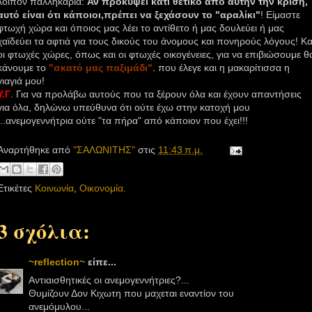
λοιπόν
παλληκάρια:
Αν προκύψει κάτι θετικό από
αυτήν
την κρίση,
αυτό είναι
ότι κάποιοι,πρέπει να ξεχάσουν το "αραλίκι"
!
Είμαστε
φτωχή χώρα και όποιος μας λέει το αντίθετο ή μας δουλεύει ή μας
χαϊδεύει τα αφτιά για τους δικούς του άνομους και πονηρούς λόγους! Κα
οι φτωχές χώρες, όπως και οι φτωχές οικογένειες, για να επιβιώσουμε θ
κάνουμε το
"σκατό μας
παξιμάδι",
που έλεγε και η μακαρίτισσα η
γιαγιά μου!
Υ.Γ
.
Για να προλάβω αυτούς που τα ξέρουν όλα και έχουν απαντήσεις
για όλα, δηλώνω υπεύθυνα ότι ούτε έχω στην κατοχή μου
...ανεμογεννήτρια ούτε "τα πήρα" από κάποιον που έχει!!!
Αναρτήθηκε από
"ΣΑΛΩΝΙΤΗΣ"
στις
11:43 π.μ.
Ετικέτες
Κοινωνία
,
Οικονομία.
3 σχόλια:
~reflection~
είπε...
Αντιαισθητικές οι ανεμογεννήτριες?...
Θυμίζουν Δον Κιχωτη που μαχεται εναντίον του
ανεμόμυλου...