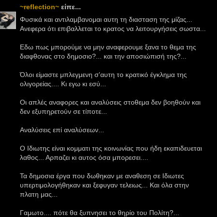
~reflection~
είπε...
Φυσικά και αντιλαμβανομαι αυτη τη διασταση της μίζας...
Ανεφερα ότι επιβαλλεται το κρατος να λειτουργήσεις σωστα...
Εδω πως μπορούμε να μην αναφερουμε ξανα το θεμα της
διαφθονας στο δημοσιο?... και την αποσιώπισή της?...
Όλοι είμαστε μπλεγμενη σ'αυτη το κρατικό έγκλημα της
ολιγορείας.... Κι εγω κι εσύ...
Οι απλές αναφορες και αναλύσεις στοθεμα δεν βοηθούν και
δεν εξυπηρετούν σε τίποτε...
Αναλύσεις επί αναλύσεων...
Ο Ιδιωτης είναι κομματι της κοινωνίας που ήδη εκαπιδευεται
λαθος... Αρπαζει κι αυτος όσα μπορεσει....
Τα δημοσια έργα που δωθηκαν με αναθεση σε Ιδιωτες
υπερτιμολογήθηκαν και ξεφυγαν τελειως... Και όλα στην
πλατη μας...
Γαμωτο.... πότε θα ξυπνησει το θηρίο του Πολίτη?...